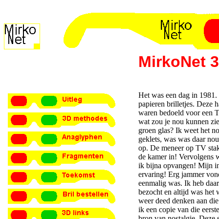
MirkoNet 
Het was een dag in 1981.
papieren brilletjes. Deze 
waren bedoeld voor een T
wat zou je nou kunnen zie
groen glas? Ik weet het n
geklets, was was daar nou
op. De meneer op TV sta
de kamer in! Vervolgens w
ik bijna opvangen! Mijn i
ervaring! Erg jammer vond
eenmalig was. Ik heb daar
bezocht en altijd was het w
weer deed denken aan die 
ik een copie van die eers
bron van nostalgie. Deze s