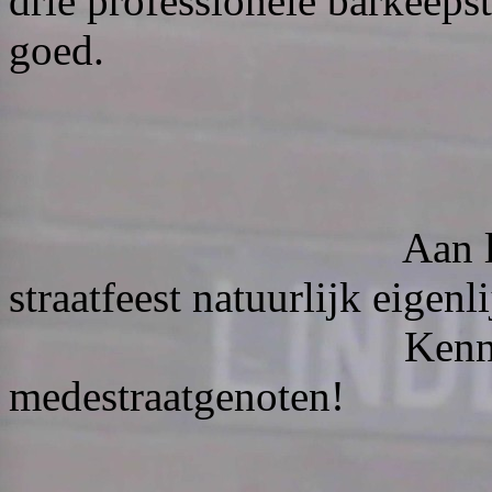
drie professionele barkeepst
goed.
Aan lange tafels
straatfeest natuurlijk eigenl
Kennis maken
medestraatgenoten!