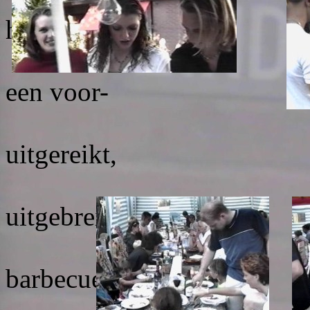
het dan zover:
Iedere
een voor-
verpa
uitgereikt,
met
uitgebreid assor-
time
barbecue vlees,
om ver