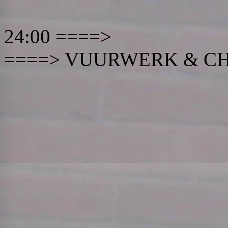
24:00
====> VUURWERK & C