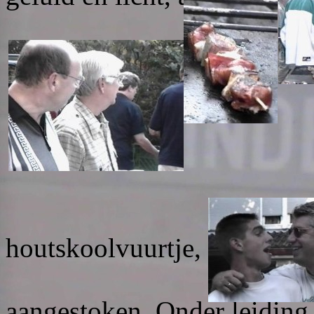
Een 
houtskoolvuurtje, om op te
tijdig
aangestoken. Onder leiding