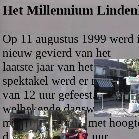
Het Millennium Lindenl
Op 11 augustus 1999 werd i
nieuw gevierd van het
laatste jaar van het Millen
spektakel werd er naar de k
van 12 uur gefeest. Ook dit
welbekende danswedstrijd, 
millennium film, met hoogtep
die precies om 12 uur